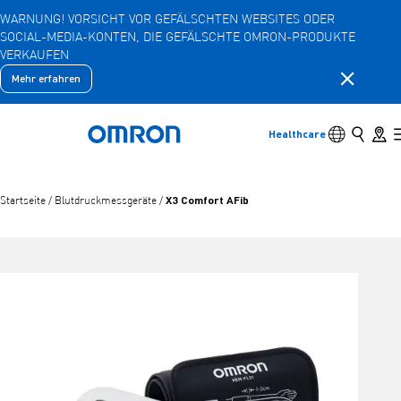
WARNUNG! VORSICHT VOR GEFÄLSCHTEN WEBSITES ODER
SOCIAL-MEDIA-KONTEN, DIE GEFÄLSCHTE OMRON-PRODUKTE
Zum
VERKAUFEN
Hauptinhalt
springen
Benachric
Mehr erfahren
Zurück
Zurück zum vorherigen Menü
Produkte
Umschalter 
Suche
Store 
Healthcare
Zurück nach Hause
Produkte
Untergeordnete Menüpunkte anzeigen
X3 Comfort AFib
Startseite
/
Blutdruckmessgeräte
/
Zubehör
Untergeordnete Menüpunkte anzeigen