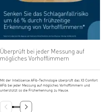
Überprüft bei jeder Messung auf
Inte
mögliches Vorhofflimmern
zuve
Mit der Intellisense AFib-Technologie überprüft das X3 Comfort
Die Int
AFib bei jeder Messung auf mögliches Vorhofflimmern und
präzise
unterstützt so die Früherkennung zu Hause.
und die
Vorheriges Dia
Nächste Folie