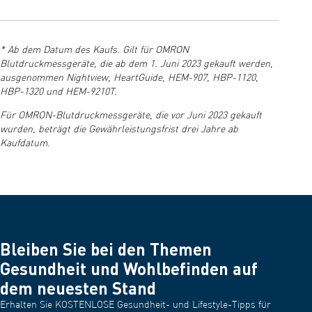
Anleitungen zur Einrichtung, zum Anlegen der Manschette und
zur Fehlerbehebung.
Beide Geräte verfügen über die gleichen Kernfunktionen, der
einzige Unterschied besteht darin, wo sie verkauft werden:
* Ab dem Datum des Kaufs. Gilt für OMRON
• OMRON X3 Comfort AFib: nur über Online-Händler erhältlich.
Blutdruckmessgeräte, die ab dem 1. Juni 2023 gekauft werden,
• OMRON M3 Comfort AFib: in stationären Geschäften erhältlich,
ausgenommen Nightview, HeartGuide, HEM-907, HBP-1120,
darunter Apotheken und Fachgeschäfte für
HBP-1320 und HEM-9210T.
Gesundheitsprodukte.
So können Kunden das Modell anhand ihres bevorzugten
Für OMRON-Blutdruckmessgeräte, die vor Juni 2023 gekauft
Kaufkanals und nicht aufgrund von Funktionsunterschieden
wurden, beträgt die Gewährleistungsfrist drei Jahre ab
auswählen.
Kaufdatum.
Bleiben Sie bei den Themen
Gesundheit und Wohlbefinden auf
dem neuesten Stand
Erhalten Sie KOSTENLOSE Gesundheit- und Lifestyle-Tipps für