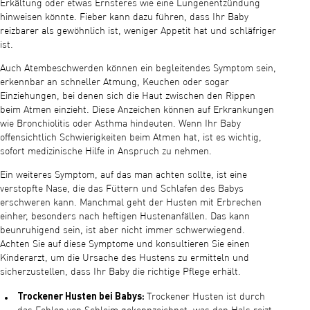
Erkältung oder etwas Ernsteres wie eine Lungenentzündung
hinweisen könnte. Fieber kann dazu führen, dass Ihr Baby
reizbarer als gewöhnlich ist, weniger Appetit hat und schläfriger
ist.
Auch Atembeschwerden können ein begleitendes Symptom sein,
erkennbar an schneller Atmung, Keuchen oder sogar
Einziehungen, bei denen sich die Haut zwischen den Rippen
beim Atmen einzieht. Diese Anzeichen können auf Erkrankungen
wie Bronchiolitis oder Asthma hindeuten. Wenn Ihr Baby
offensichtlich Schwierigkeiten beim Atmen hat, ist es wichtig,
sofort medizinische Hilfe in Anspruch zu nehmen.
Ein weiteres Symptom, auf das man achten sollte, ist eine
verstopfte Nase, die das Füttern und Schlafen des Babys
erschweren kann. Manchmal geht der Husten mit Erbrechen
einher, besonders nach heftigen Hustenanfällen. Das kann
beunruhigend sein, ist aber nicht immer schwerwiegend.
Achten Sie auf diese Symptome und konsultieren Sie einen
Kinderarzt, um die Ursache des Hustens zu ermitteln und
sicherzustellen, dass Ihr Baby die richtige Pflege erhält.
Trockener Husten bei Babys:
Trockener Husten ist durch