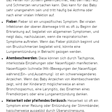
das Fehlen von Schleim gekennzeichnet, was den Hals reizt
und Schmerzen verursachen kann. Dies kann für das Baby
sehr unangenehm sein und tritt häufig bei Asthma oder
nach einer viralen Infektion auf.
Fieber:
Fieber ist ein unspezifisches Symptom. Bei viralen
Infektionen der oberen Atemwege tritt es oft zu Beginn der
Erkrankung auf, begleitet von allgemeinen Symptomen, und
neigt dazu, nachzulassen, wenn die respiratorischen
Symptome auftreten. Wenn das Fieber plötzlich beginnt und
von Brustschmerzen begleitet wird, könnte eine
Lungenentzündung in Betracht gezogen werden.
Atembeschwerden:
Diese können sich durch Tachypnoe,
interkostale Einziehungen oder Nasenflügeln manifestieren.
Nasenflügeln (schnelle (Mit-)Bewegungen der
Nasenflügel
während
Ein- und
Ausatmung) ist ein schwerwiegenderes
Anzeichen. Wenn das Baby Anzeichen von Atembeschwerden
zeigt, wird der Kinderarzt möglicherweise an einen
Bronchospasmus, eine Laryngitis, das Einatmen eines
Fremdkörpers oder eine Lungenentzündung denken.
Heiserkeit oder pfeifendes Geräusch:
Heiserkeit ist oft ein
Symptom einer Reizung oder Entzündung der Stimmbänder,
typischerweise ausgelöst durch Überanstrengung,