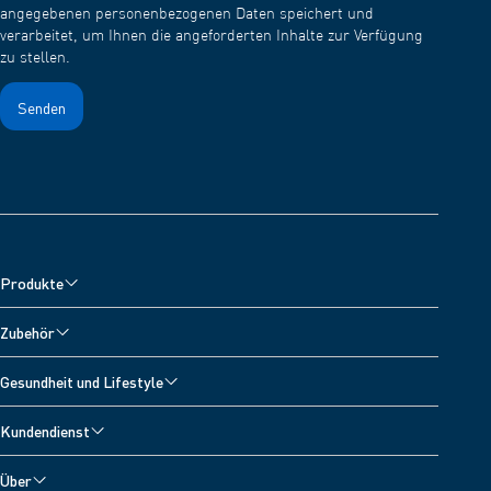
angegebenen personenbezogenen Daten speichert und
verarbeitet, um Ihnen die angeforderten Inhalte zur Verfügung
zu stellen.
Produkte
Blutdruckmessgeräte
Zubehör
Oberarm-Blutdruckmessgeräte
Zubehör für Blutdruckmessgeräte
Gesundheit und Lifestyle
Handgelenk-Blutdruckmessgeräte
Zubehör für Vernebler
Alle Themen
Inhalationsgeräte
Kundendienst
Zubehör zur Schmerzlinderung
Blutdrucktagebuch
Schmerztherapiegeräte
Technischer Kundenservice
Zubehör fur Fieberthermometer
Über
Bluthochdruck