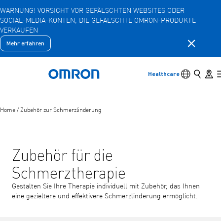
WARNUNG! VORSICHT VOR GEFÄLSCHTEN WEBSITES ODER
SOCIAL-MEDIA-KONTEN, DIE GEFÄLSCHTE OMRON-PRODUKTE
Zum
VERKAUFEN
Hauptinhalt
springen
Benachric
Mehr erfahren
Zurück
Zurück zum vorherigen Menü
Produkte
Umschalter 
Suche
Store 
Healthcare
Zurück nach Hause
Produkte
Untergeordnete Menüpunkte anzeigen
Home
/
Zubehör zur Schmerzlinderung
Zubehör
Untergeordnete Menüpunkte anzeigen
Zubehör für die
Schmerztherapie
Gestalten Sie Ihre Therapie individuell mit Zubehör, das Ihnen
eine gezieltere und effektivere Schmerzlinderung ermöglicht.