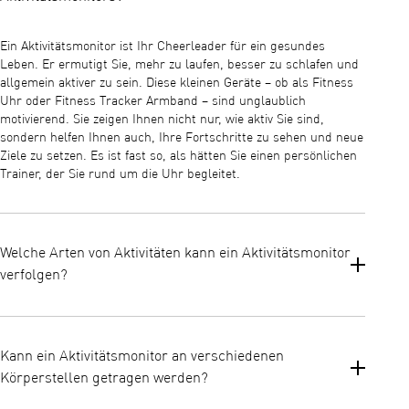
Ein Aktivitätsmonitor ist Ihr Cheerleader für ein gesundes
Leben. Er ermutigt Sie, mehr zu laufen, besser zu schlafen und
allgemein aktiver zu sein. Diese kleinen Geräte – ob als Fitness
Uhr oder Fitness Tracker Armband – sind unglaublich
motivierend. Sie zeigen Ihnen nicht nur, wie aktiv Sie sind,
sondern helfen Ihnen auch, Ihre Fortschritte zu sehen und neue
Ziele zu setzen. Es ist fast so, als hätten Sie einen persönlichen
Trainer, der Sie rund um die Uhr begleitet.
Welche Arten von Aktivitäten kann ein Aktivitätsmonitor
verfolgen?
Von einem morgendlichen Jogging bis hin zu nächtlichen
Tanzmoves – Ihr Aktivitätsmonitor hat alles im Blick. Diese
Kann ein Aktivitätsmonitor an verschiedenen
cleveren Geräte zählen nicht nur Ihre Schritte (Schrittzähler),
Körperstellen getragen werden?
sondern erfassen auch verschiedene Trainingsarten. Einige
können sogar erkennen, ob Sie schwimmen, Fahrrad fahren