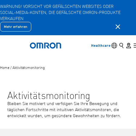
WARNUNG! VORSICHT VOR GEFÄLSCHTEN WEBSITES ODER
SOCIAL-MEDIA-KONTEN, DIE GEFÄLSCHTE OMRON-PRODUKTE
Zum
VERKAUFEN
Hauptinhalt
springen
Benachric
Mehr erfahren
Zurück
Zurück zum vorherigen Menü
Produkte
Umschalter 
Suche
Store 
Healthcare
Zurück nach Hause
Produkte
Untergeordnete Menüpunkte anzeigen
Home
/
Aktivitätsmonitoring
Zubehör
Untergeordnete Menüpunkte anzeigen
Aktivitätsmonitoring
Bleiben Sie motiviert und verfolgen Sie Ihre Bewegung und
täglichen Fortschritte mit intuitiven Aktivitätsmonitoren, die
entwickelt wurden, um gesündere Gewohnheiten zu fördern.