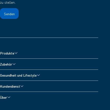
zu stellen.
Produkte
Blutdruckmessgeräte
Zubehör
Oberarm-Blutdruckmessgeräte
Zubehör für Blutdruckmessgeräte
Gesundheit und Lifestyle
Handgelenk-Blutdruckmessgeräte
Zubehör für Vernebler
Alle Themen
Inhalationsgeräte
Kundendienst
Zubehör zur Schmerzlinderung
Blutdrucktagebuch
Schmerztherapiegeräte
Technischer Kundenservice
Zubehör fur Fieberthermometer
Über
Bluthochdruck
Digitale Personenwaagen
Kontakt
Über OMRON Healthcare
Sauerstoffsättigung
Entwickler