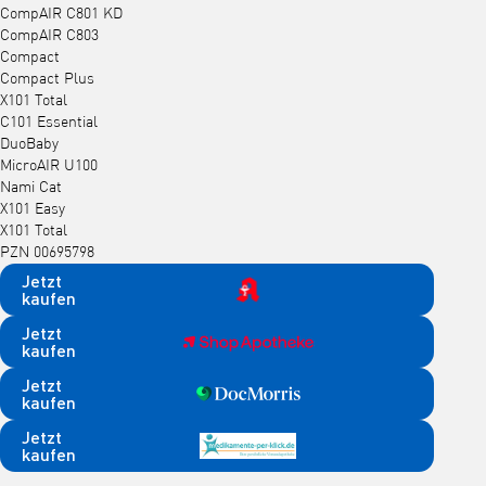
CompAIR C801 KD
CompAIR C803
Compact
Compact Plus
X101 Total
C101 Essential
DuoBaby
MicroAIR U100
Nami Cat
X101 Easy
X101 Total
PZN 00695798
Jetzt
kaufen
Jetzt
kaufen
Jetzt
kaufen
Jetzt
kaufen