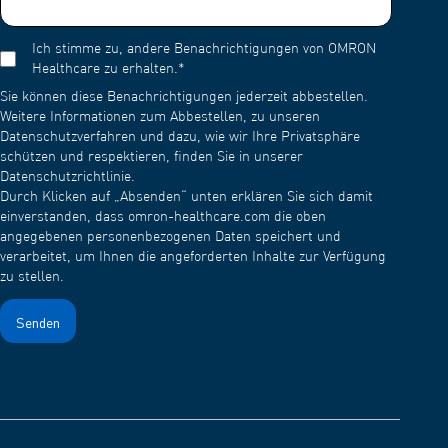
geworden sein, muss er ersetzt werden, um Verstopfungen zu
vermeiden.
Ich stimme zu, andere Benachrichtigungen von OMRON
Healthcare zu erhalten.
*
Speziell bei einem Netzvernebler: Die Netzkappe sollte nach
jedem Gebrauch gereinigt werden:
Sie können diese Benachrichtigungen jederzeit abbestellen.
Weitere Informationen zum Abbestellen, zu unseren
Füllen Sie den Medikamentenbehälter mit Wasser und
Datenschutzverfahren und dazu, wie wir Ihre Privatsphäre
vernebeln Sie das Wasser. Um zu verhindern, dass das
schützen und respektieren, finden Sie in unserer
Medikament nach dem Gebrauch eintrocknet und am Netz
Datenschutzrichtlinie.
haften bleibt, vernebeln Sie das Wasser 1 bis 2 Minuten
Durch Klicken auf „Absenden“ unten erklären Sie sich damit
lang.
einverstanden, dass omron-healthcare.com die oben
Waschen Sie dann die Netzkappe mit einem milden
angegebenen personenbezogenen Daten speichert und
(neutralen) Reinigungsmittel und spülen Sie sie mit klarem
verarbeitet, um Ihnen die angeforderten Inhalte zur Verfügung
Wasser ab. Lassen Sie sie an einem sauberen Ort an der
zu stellen.
Luft trocknen.