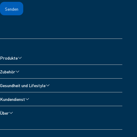
Produkte
Blutdruckmessgeräte
Zubehör
Oberarm-Blutdruckmessgeräte
Zubehör für Blutdruckmessgeräte
Gesundheit und Lifestyle
Handgelenk-Blutdruckmessgeräte
Zubehör für Vernebler
Alle Themen
Inhalationsgeräte
Kundendienst
Zubehör zur Schmerzlinderung
Blutdrucktagebuch
Schmerztherapiegeräte
Technischer Kundenservice
Zubehör fur Fieberthermometer
Über
Bluthochdruck
Digitale Personenwaagen
Kontakt
Über OMRON Healthcare
Sauerstoffsättigung
Entwickler
OMRON Connect App
Herzinfarkt