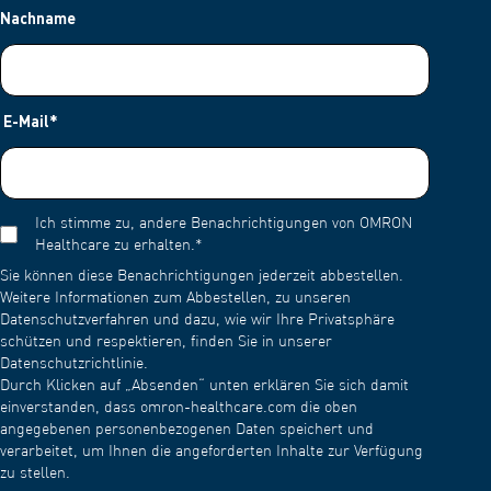
Nachname
die Luftschläuche nicht geknickt sind. Achte darauf, dass du
deinen Ellenbogen nicht auf dem Luftschlauch abstützt, wenn
du den Blutdruck misst. 8. Drücke die Taste "O/I START" oder
"START", um die Blutdruckmessung zu starten. 9.
Weitere Informationen findest du in der Gebrauchsanweisung
E-Mail
*
deines Geräts.
Ich stimme zu, andere Benachrichtigungen von OMRON
Healthcare zu erhalten.
*
Sie können diese Benachrichtigungen jederzeit abbestellen.
Weitere Informationen zum Abbestellen, zu unseren
Datenschutzverfahren und dazu, wie wir Ihre Privatsphäre
schützen und respektieren, finden Sie in unserer
Datenschutzrichtlinie.
Durch Klicken auf „Absenden“ unten erklären Sie sich damit
einverstanden, dass omron-healthcare.com die oben
angegebenen personenbezogenen Daten speichert und
verarbeitet, um Ihnen die angeforderten Inhalte zur Verfügung
zu stellen.