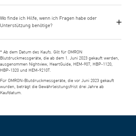
• Garantieschein
Die Waage ist für den allgemeinen Hausgebrauch konzipiert und
eignet sich für Erwachsene, die eine zuverlässige Gewichts- und
Wo finde ich Hilfe, wenn ich Fragen habe oder
BMI-Erfassung mit nahtloser digitaler Speicherung wünschen.
Unterstützung benötige?
Sie sollte in Innenräumen verwendet werden und ist nicht für
medizinische Diagnosen vorgesehen.
Über die offizielle OMRON-Supportseite und die in Ihrer
Produktdokumentation enthaltenen Ressourcen haben Sie
* Ab dem Datum des Kaufs. Gilt für OMRON
Zugriff auf Handbücher, Anleitungen und den Kundensupport.
Blutdruckmessgeräte, die ab dem 1. Juni 2023 gekauft werden,
ausgenommen Nightview, HeartGuide, HEM-907, HBP-1120,
HBP-1320 und HEM-9210T.
Für OMRON-Blutdruckmessgeräte, die vor Juni 2023 gekauft
wurden, beträgt die Gewährleistungsfrist drei Jahre ab
Kaufdatum.