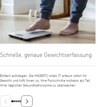
Schnelle, genaue Gewichtserfassung
Naht
OMR
Einfach aufsteigen. Die HN300T2 Intelli IT erfasst sofort Ihr
Gewicht und hilft Ihnen so, Ihre Fortschritte mühelos als Teil
Ihre M
Ihrer täglichen Gesundheitsroutine zu überwachen.
App übe
einsehe
Fachper
Vorheriges Dia
Nächste Folie