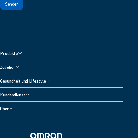
Produkte
Blutdruckmessgeräte
Zubehör
Oberarm-Blutdruckmessgeräte
Zubehör für Blutdruckmessgeräte
Gesundheit und Lifestyle
Handgelenk-Blutdruckmessgeräte
Zubehör für Vernebler
Alle Themen
Inhalationsgeräte
Kundendienst
Zubehör zur Schmerzlinderung
Blutdrucktagebuch
Schmerztherapiegeräte
Technischer Kundenservice
Zubehör fur Fieberthermometer
Über
Bluthochdruck
Digitale Personenwaagen
Kontakt
Über OMRON Healthcare
Sauerstoffsättigung
Entwickler
OMRON Connect App
Herzinfarkt
Elektromagnetische Verträglichkeit (Englisch)