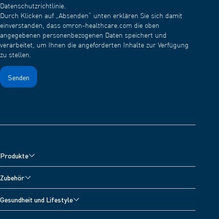
Datenschutzrichtlinie.
Durch Klicken auf „Absenden“ unten erklären Sie sich damit
einverstanden, dass omron-healthcare.com die oben
angegebenen personenbezogenen Daten speichert und
verarbeitet, um Ihnen die angeforderten Inhalte zur Verfügung
zu stellen.
Produkte
Blutdruckmessgeräte
Zubehör
Oberarm-Blutdruckmessgeräte
Zubehör für Blutdruckmessgeräte
Gesundheit und Lifestyle
Handgelenk-Blutdruckmessgeräte
Zubehör für Vernebler
Alle Themen
Inhalationsgeräte