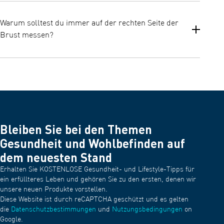
Drücke bei ausgeschaltetem WheezeScan die Taste [Verbindung]
und halte sie 10 Sekunden lang oder länger gedrückt. Die
Warum solltest du immer auf der rechten Seite der
Verbindungsanzeige beginnt nach 2 Sekunden zu blinken, aber
Brust messen?
drücke weiter. Lass die Taste NICHT los. Wenn das Bluetooth
ausgeschaltet ist, leuchtet die Verbindungsanzeige auf. Dann
schaltet sich der WheezeScan automatisch aus.
Du solltest immer auf der rechten Seite der Brust, unter dem
Schlüsselbein, messen. Die linke Seite der Brust ist näher am
Herzen. Durch den Einfluss des Herzschlags kann die Messung
ungenau sein.
Bleiben Sie bei den Themen
Gesundheit und Wohlbefinden auf
dem neuesten Stand
Erhalten Sie KOSTENLOSE Gesundheit- und Lifestyle-Tipps für
ein erfüllteres Leben und gehören Sie zu den ersten, denen wir
unsere neuen Produkte vorstellen.
Diese Website ist durch reCAPTCHA geschützt und es gelten
die
Datenschutzbestimmungen
und
Nutzungsbedingungen
on
Google.