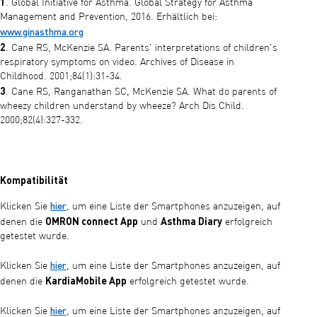
1
. Global Initiative for Asthma. Global Strategy for Asthma
Management and Prevention, 2016. Erhältlich bei:
www.ginasthma.org
2
. Cane RS, McKenzie SA. Parents' interpretations of children's
respiratory symptoms on video. Archives of Disease in
Childhood. 2001;84(1):31-34.
3
. Cane RS, Ranganathan SC, McKenzie SA. What do parents of
wheezy children understand by wheeze? Arch Dis Child.
2000;82(4):327-332.
Kompatibilität
hier
Klicken Sie
, um eine Liste der Smartphones anzuzeigen, auf
OMRON connect App
Asthma Diary
denen die
und
erfolgreich
getestet wurde.
hier
Klicken Sie
, um eine Liste der Smartphones anzuzeigen, auf
KardiaMobile App
denen die
erfolgreich getestet wurde.
hier
Klicken Sie
, um eine Liste der Smartphones anzuzeigen, auf