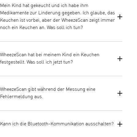
und halte sie mindestens 2 Sekunden lang gedrückt. Die
Mein Kind hat gekeucht und ich habe ihm
Verbindungsanzeige blinkt und WheezeScan wartet auf die
Medikamente zur Linderung gegeben. Ich glaube, das
Kopplung. Befolge dann die Anweisungen in der OMRON Asthma
Diary App. Beachte, dass die Taste [Verbindung] nicht
Keuchen ist vorbei, aber der WheezeScan zeigt immer
funktioniert, wenn WheezeScan eingeschaltet ist.
noch ein Keuchen an. Was soll ich tun?
Nach der Verabreichung von lindernden Medikamenten kann
WheezeScan das Keuchgeräusch noch erkennen, während die
WheezeScan hat bei meinem Kind ein Keuchen
Medikamente wirken. Befolge immer die Anweisungen deines
festgestellt. Was soll ich jetzt tun?
Arztes, egal wie das Ergebnis dieses Geräts ausfällt.
WheezeScan hilft Eltern oder Betreuern zu erkennen, ob das
Kind keucht. Wenn das Kind Anzeichen und Symptome von
WheezeScan gibt während der Messung eine
Engegefühl in der Brust, Kurzatmigkeit, Husten oder Keuchen
Fehlermeldung aus.
zeigt, solltest du die vom Arzt verordneten Maßnahmen
ergreifen.
Es gibt mehrere Gründe, warum WheezeScan eine
Fehlermeldung ausgibt. Bitte sieh dir den Abschnitt zur
Kann ich die Bluetooth-Kommunikation ausschalten?
Fehlerbehebung in der WheezeScan-Bedienungsanleitung an.